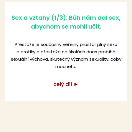
Sex a vztahy (1/3): Bůh nám dal sex,
abychom se mohli učit.
Přestože je současný veřejný prostor plný sexu
a erotiky a přestože na školách dnes probíhá
sexuální výchova, skutečný význam sexuality, coby
mocného
celý díl ►