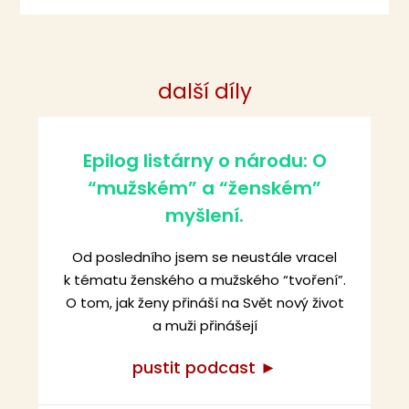
další díly
P
P
a
a
Epilog listárny o národu: O
g
g
“mužském” a “ženském”
e
e
myšlení.
Od posledního jsem se neustále vracel
k tématu ženského a mužského “tvoření”.
O tom, jak ženy přináší na Svět nový život
a muži přinášejí
pustit podcast ►