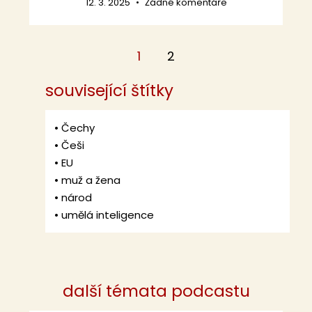
12. 3. 2025
Žádné komentáře
1
2
související štítky
•
Čechy
•
Češi
•
EU
•
muž a žena
•
národ
•
umělá inteligence
další témata podcastu