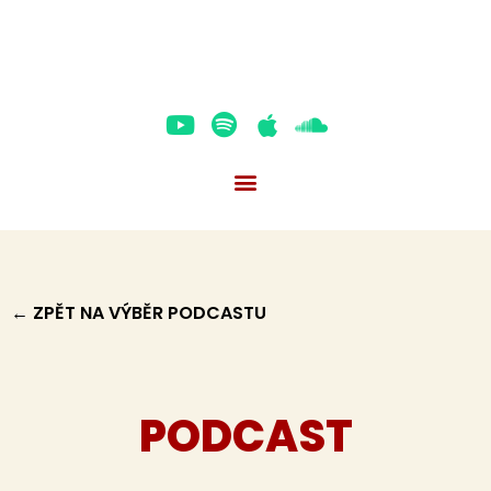
Přeskočit
na
obsah
Youtube
Spotify
Apple
Soundcloud
← ZPĚT NA VÝBĚR PODCASTU
PODCAST